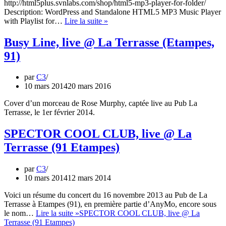
http://html5plus.svnlabs.com/shop/html5-mp3-player-for-folder/
Description: WordPress and Standalone HTML5 MP3 Music Player
with Playlist for…
Lire la suite »
Busy Line, live @ La Terrasse (Etampes,
91)
par
C3
10 mars 2014
20 mars 2016
Cover d’un morceau de Rose Murphy, captée live au Pub La
Terrasse, le 1er février 2014.
SPECTOR COOL CLUB, live @ La
Terrasse (91 Etampes)
par
C3
10 mars 2014
12 mars 2014
Voici un résume du concert du 16 novembre 2013 au Pub de La
Terrasse à Etampes (91), en première partie d’AnyMo, encore sous
le nom…
Lire la suite »
SPECTOR COOL CLUB, live @ La
Terrasse (91 Etampes)